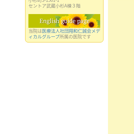
セントア武蔵小杉A棟３階
当院は
医療法人社団翔和仁誠会メデ
ィカルグループ
所属の医院です