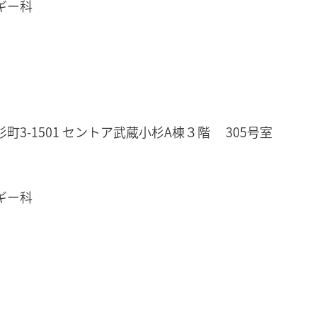
ギー科
1501 セントア武蔵小杉A棟３階 305号室
ギー科