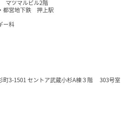
 マツマルビル2階
・都営地下鉄 押上駅
ギー科
1501 セントア武蔵小杉A棟３階 303号室