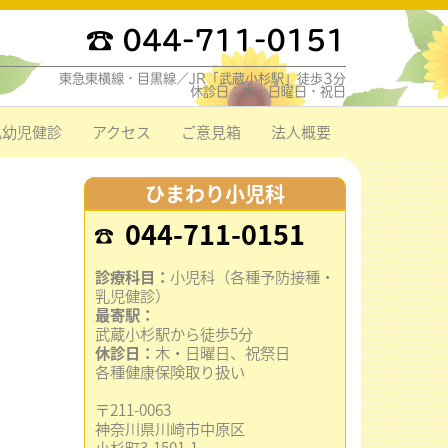
044-711-0151
東急東横線・目黒線／JR「武蔵小杉駅」徒歩3分
休診日：木・日曜日・祝日
乳幼児健診
アクセス
ご意見箱
法人概要
ひまわり小児科
044-711-0151
診療科目：
小児科（各種予防接種・
乳児健診）
最寄駅：
武蔵小杉駅から徒歩5分
休診日：
木・日曜日、祝祭日
各種健康保険取り扱い
〒211-0063
神奈川県川崎市中原区
小杉町3-1501-1