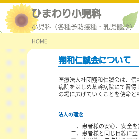
ひまわり小児科
小児科（各種予防接種・乳児健診）
HOME
翔和仁誠会について
医療法人社団翔和仁誠会は、信
病院をはじめ基幹病院にて習得
の場に広げていくことを使命と
法人の理念
一、患者様の安心、安全を
二、患者様と同じ目線