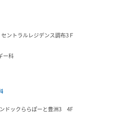
 セントラルレジデンス調布3Ｆ
ギー科
科
ンドックららぽーと豊洲3 4F